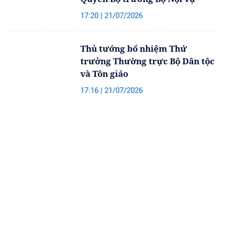
17:20 | 21/07/2026
Thủ tướng bổ nhiệm Thứ
trưởng Thường trực Bộ Dân tộc
và Tôn giáo
17:16 | 21/07/2026
Trang chủ
Bài phát biểu
Chuyên mục
Hoàn thiện dự án Luật sửa đổi,
bổ sung một số điều của 9 luật
về quân sự, quốc phòng
15:47 | 21/07/2026
Lạng Sơn quyết tâm hoàn thành
mục tiêu tăng trưởng kinh tế từ
10% trở lên